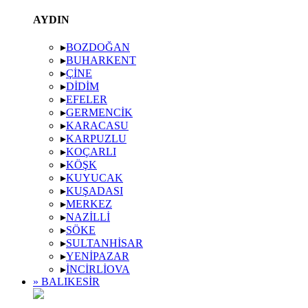
AYDIN
▸
BOZDOĞAN
▸
BUHARKENT
▸
ÇINE
▸
DIDIM
▸
EFELER
▸
GERMENCIK
▸
KARACASU
▸
KARPUZLU
▸
KOÇARLI
▸
KÖŞK
▸
KUYUCAK
▸
KUŞADASI
▸
MERKEZ
▸
NAZILLI
▸
SÖKE
▸
SULTANHISAR
▸
YENIPAZAR
▸
İNCIRLIOVA
» BALIKESIR