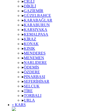
▸
ÇIGLI
▸
DIKILI
▸
GAZIEMIR
▸
GÜZELBAHÇE
▸
KARABAĞLAR
▸
KARABURUN
▸
KARŞIYAKA
▸
KEMALPAŞA
▸
KIRAZ
▸
KONAK
▸
KINIK
▸
MENDERES
▸
MENEMEN
▸
NARLIDERE
▸
ÖDEMIŞ
▸
ÖZDERE
▸
PINARBAŞI
▸
SEFERIHISAR
▸
SELÇUK
▸
TIRE
▸
TORBALI
▸
URLA
» KARS