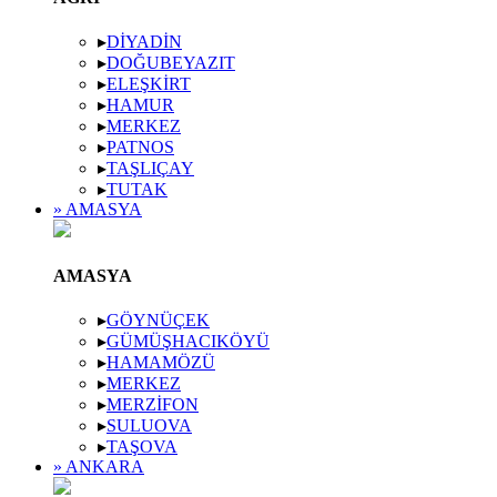
▸
DIYADIN
▸
DOĞUBEYAZIT
▸
ELEŞKIRT
▸
HAMUR
▸
MERKEZ
▸
PATNOS
▸
TAŞLIÇAY
▸
TUTAK
» AMASYA
AMASYA
▸
GÖYNÜÇEK
▸
GÜMÜŞHACIKÖYÜ
▸
HAMAMÖZÜ
▸
MERKEZ
▸
MERZIFON
▸
SULUOVA
▸
TAŞOVA
» ANKARA