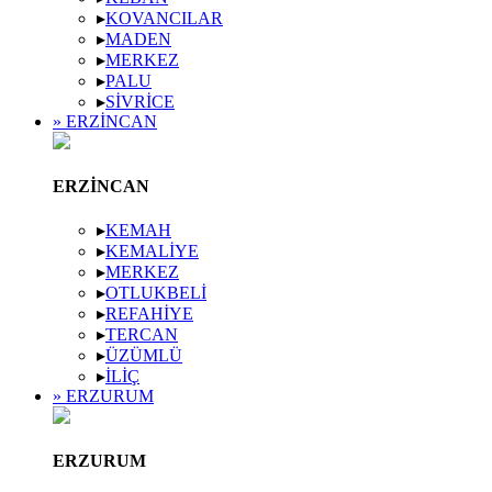
▸
KOVANCILAR
▸
MADEN
▸
MERKEZ
▸
PALU
▸
SIVRICE
» ERZINCAN
ERZINCAN
▸
KEMAH
▸
KEMALIYE
▸
MERKEZ
▸
OTLUKBELI
▸
REFAHIYE
▸
TERCAN
▸
ÜZÜMLÜ
▸
İLIÇ
» ERZURUM
ERZURUM