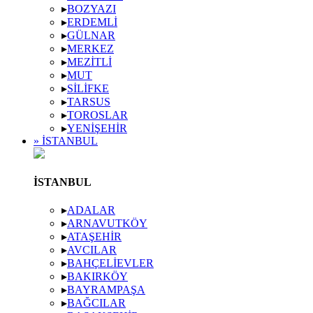
▸
BOZYAZI
▸
ERDEMLI
▸
GÜLNAR
▸
MERKEZ
▸
MEZITLI
▸
MUT
▸
SILIFKE
▸
TARSUS
▸
TOROSLAR
▸
YENIŞEHIR
» İSTANBUL
İSTANBUL
▸
ADALAR
▸
ARNAVUTKÖY
▸
ATAŞEHIR
▸
AVCILAR
▸
BAHÇELIEVLER
▸
BAKIRKÖY
▸
BAYRAMPAŞA
▸
BAĞCILAR