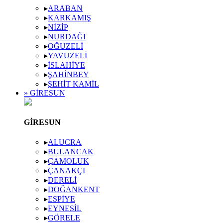
▸
ARABAN
▸
KARKAMIŞ
▸
NIZIP
▸
NURDAĞI
▸
OĞUZELI
▸
YAVUZELI
▸
İSLAHIYE
▸
ŞAHINBEY
▸
ŞEHIT KAMIL
» GIRESUN
GIRESUN
▸
ALUCRA
▸
BULANCAK
▸
ÇAMOLUK
▸
ÇANAKÇI
▸
DERELI
▸
DOĞANKENT
▸
ESPIYE
▸
EYNESIL
▸
GÖRELE