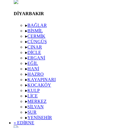
DIYARBAKIR
▸
BAĞLAR
▸
BISMIL
▸
ÇERMIK
▸
ÇÜNGÜŞ
▸
ÇINAR
▸
DICLE
▸
ERGANI
▸
EĞIL
▸
HANI
▸
HAZRO
▸
KAYAPINARI
▸
KOCAKÖY
▸
KULP
▸
LICE
▸
MERKEZ
▸
SILVAN
▸
SUR
▸
YENIŞEHIR
» EDIRNE