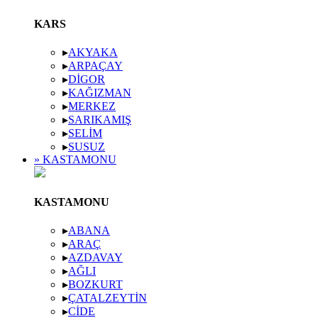
KARS
▸
AKYAKA
▸
ARPAÇAY
▸
DIGOR
▸
KAĞIZMAN
▸
MERKEZ
▸
SARIKAMIŞ
▸
SELIM
▸
SUSUZ
» KASTAMONU
KASTAMONU
▸
ABANA
▸
ARAÇ
▸
AZDAVAY
▸
AĞLI
▸
BOZKURT
▸
ÇATALZEYTIN
▸
CIDE