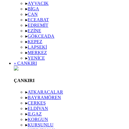
▸
AYVACIK
▸
BIGA
▸
ÇAN
▸
ECEABAT
▸
EDREMIT
▸
EZINE
▸
GÖKÇEADA
▸
KEPEZ
▸
LAPSEKI
▸
MERKEZ
▸
YENICE
» ÇANKIRI
ÇANKIRI
▸
ATKARACALAR
▸
BAYRAMÖREN
▸
ÇERKEŞ
▸
ELDIVAN
▸
ILGAZ
▸
KORGUN
▸
KURŞUNLU