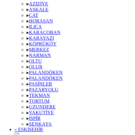
▸
AZIZIYE
▸
AŞKALE
▸
ÇAT
▸
HORASAN
▸
ILICA
▸
KARAÇOBAN
▸
KARAYAZI
▸
KÖPRÜKÖY
▸
MERKEZ
▸
NARMAN
▸
OLTU
▸
OLUR
▸
PALANDÖKEN
▸
PALANDÖKEN
▸
PASINLER
▸
PAZARYOLU
▸
TEKMAN
▸
TORTUM
▸
UZUNDERE
▸
YAKUTIYE
▸
İSPIR
▸
ŞENKAYA
» ESKIŞEHIR