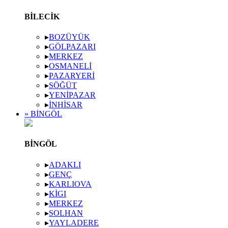
BILECIK
▸
BOZÜYÜK
▸
GÖLPAZARI
▸
MERKEZ
▸
OSMANELI
▸
PAZARYERI
▸
SÖĞÜT
▸
YENIPAZAR
▸
İNHISAR
» BINGÖL
BINGÖL
▸
ADAKLI
▸
GENÇ
▸
KARLIOVA
▸
KIGI
▸
MERKEZ
▸
SOLHAN
▸
YAYLADERE