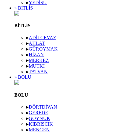
▸
YEDISU
» BITLIS
BITLIS
▸
ADILCEVAZ
▸
AHLAT
▸
GÜROYMAK
▸
HIZAN
▸
MERKEZ
▸
MUTKI
▸
TATVAN
» BOLU
BOLU
▸
DÖRTDIVAN
▸
GEREDE
▸
GÖYNÜK
▸
KIBRISCIK
▸
MENGEN