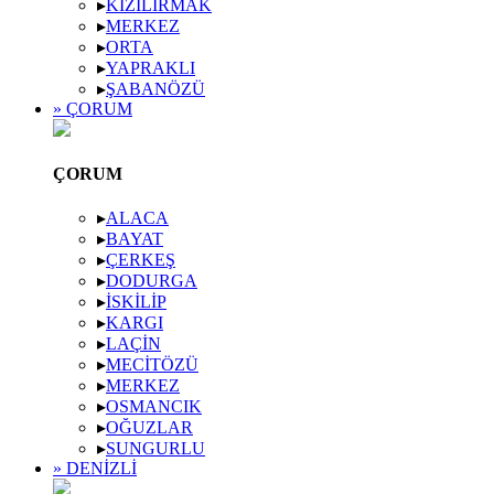
▸
KIZILIRMAK
▸
MERKEZ
▸
ORTA
▸
YAPRAKLI
▸
ŞABANÖZÜ
» ÇORUM
ÇORUM
▸
ALACA
▸
BAYAT
▸
ÇERKEŞ
▸
DODURGA
▸
İSKILIP
▸
KARGI
▸
LAÇIN
▸
MECITÖZÜ
▸
MERKEZ
▸
OSMANCIK
▸
OĞUZLAR
▸
SUNGURLU
» DENIZLI