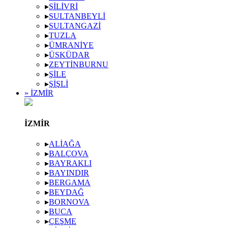
▸
SILIVRI
▸
SULTANBEYLI
▸
SULTANGAZI
▸
TUZLA
▸
ÜMRANIYE
▸
ÜSKÜDAR
▸
ZEYTINBURNU
▸
ŞILE
▸
ŞIŞLI
» İZMIR
İZMIR
▸
ALIAĞA
▸
BALÇOVA
▸
BAYRAKLI
▸
BAYINDIR
▸
BERGAMA
▸
BEYDAĞ
▸
BORNOVA
▸
BUCA
▸
ÇEŞME