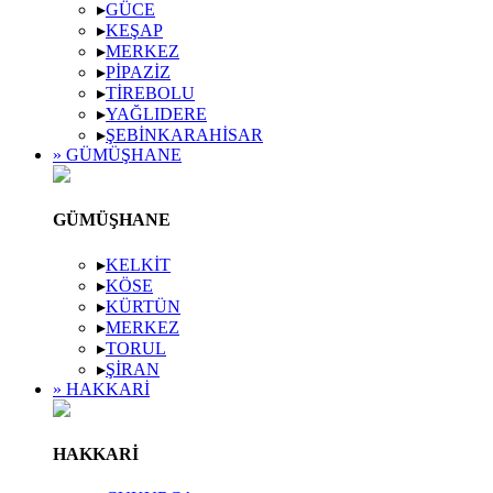
▸
GÜCE
▸
KEŞAP
▸
MERKEZ
▸
PIPAZIZ
▸
TIREBOLU
▸
YAĞLIDERE
▸
ŞEBINKARAHISAR
» GÜMÜŞHANE
GÜMÜŞHANE
▸
KELKIT
▸
KÖSE
▸
KÜRTÜN
▸
MERKEZ
▸
TORUL
▸
ŞIRAN
» HAKKARI
HAKKARI