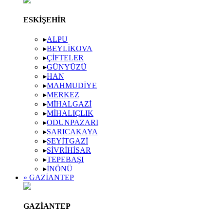
ESKIŞEHIR
▸
ALPU
▸
BEYLIKOVA
▸
ÇIFTELER
▸
GÜNYÜZÜ
▸
HAN
▸
MAHMUDIYE
▸
MERKEZ
▸
MIHALGAZI
▸
MIHALIÇLIK
▸
ODUNPAZARI
▸
SARICAKAYA
▸
SEYITGAZI
▸
SIVRIHISAR
▸
TEPEBAŞI
▸
İNÖNÜ
» GAZIANTEP
GAZIANTEP