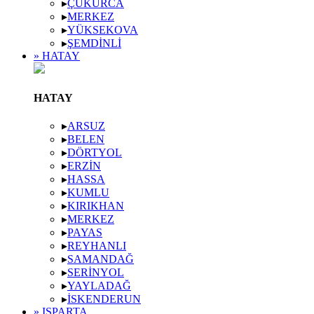
▸
ÇUKURCA
▸
MERKEZ
▸
YÜKSEKOVA
▸
ŞEMDINLI
» HATAY
HATAY
▸
ARSUZ
▸
BELEN
▸
DÖRTYOL
▸
ERZIN
▸
HASSA
▸
KUMLU
▸
KIRIKHAN
▸
MERKEZ
▸
PAYAS
▸
REYHANLI
▸
SAMANDAĞ
▸
SERINYOL
▸
YAYLADAĞ
▸
İSKENDERUN
» ISPARTA