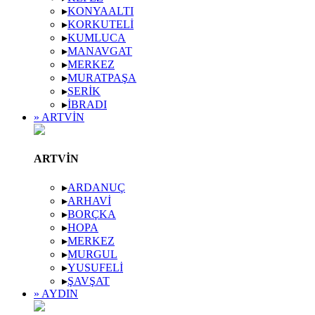
▸
KONYAALTI
▸
KORKUTELI
▸
KUMLUCA
▸
MANAVGAT
▸
MERKEZ
▸
MURATPAŞA
▸
SERIK
▸
İBRADI
» ARTVIN
ARTVIN
▸
ARDANUÇ
▸
ARHAVI
▸
BORÇKA
▸
HOPA
▸
MERKEZ
▸
MURGUL
▸
YUSUFELI
▸
ŞAVŞAT
» AYDIN