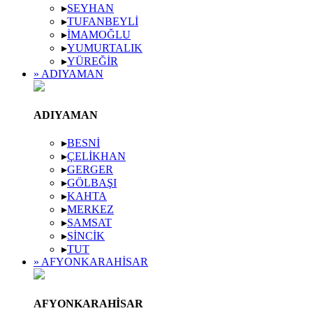
▸
SEYHAN
▸
TUFANBEYLI
▸
İMAMOĞLU
▸
YUMURTALIK
▸
YÜREĞIR
» ADIYAMAN
ADIYAMAN
▸
BESNI
▸
ÇELIKHAN
▸
GERGER
▸
GÖLBAŞI
▸
KAHTA
▸
MERKEZ
▸
SAMSAT
▸
SINCIK
▸
TUT
» AFYONKARAHISAR
AFYONKARAHISAR