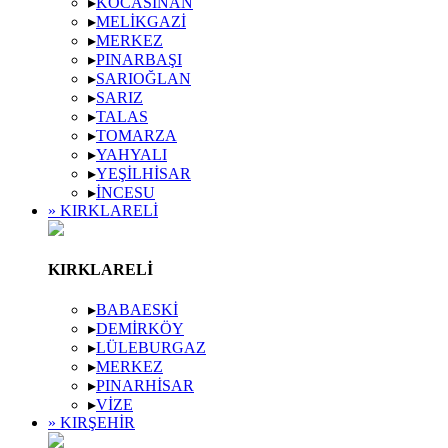
▸
KOCASINAN
▸
MELIKGAZI
▸
MERKEZ
▸
PINARBAŞI
▸
SARIOĞLAN
▸
SARIZ
▸
TALAS
▸
TOMARZA
▸
YAHYALI
▸
YEŞILHISAR
▸
İNCESU
» KIRKLARELI
KIRKLARELI
▸
BABAESKI
▸
DEMIRKÖY
▸
LÜLEBURGAZ
▸
MERKEZ
▸
PINARHISAR
▸
VIZE
» KIRŞEHIR