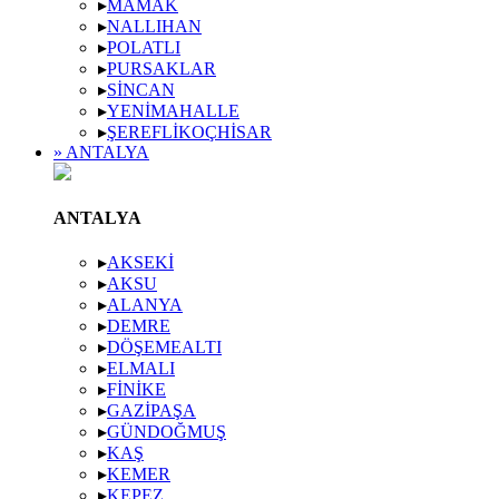
▸
MAMAK
▸
NALLIHAN
▸
POLATLI
▸
PURSAKLAR
▸
SINCAN
▸
YENIMAHALLE
▸
ŞEREFLIKOÇHISAR
» ANTALYA
ANTALYA
▸
AKSEKI
▸
AKSU
▸
ALANYA
▸
DEMRE
▸
DÖŞEMEALTI
▸
ELMALI
▸
FINIKE
▸
GAZIPAŞA
▸
GÜNDOĞMUŞ
▸
KAŞ
▸
KEMER
▸
KEPEZ