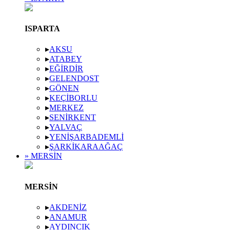
ISPARTA
▸
AKSU
▸
ATABEY
▸
EĞIRDIR
▸
GELENDOST
▸
GÖNEN
▸
KEÇIBORLU
▸
MERKEZ
▸
SENIRKENT
▸
YALVAÇ
▸
YENIŞARBADEMLI
▸
ŞARKIKARAAĞAÇ
» MERSIN
MERSIN
▸
AKDENIZ
▸
ANAMUR
▸
AYDINCIK