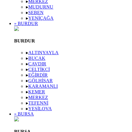
▸
MERKEZ
▸
MUDURNU
▸
SEBEN
▸
YENIÇAĞA
» BURDUR
BURDUR
▸
ALTINYAYLA
▸
BUCAK
▸
ÇAVDIR
▸
ÇELTIKÇI
▸
EĞIRDIR
▸
GÖLHISAR
▸
KARAMANLI
▸
KEMER
▸
MERKEZ
▸
TEFENNI
▸
YEŞILOVA
» BURSA
BURSA