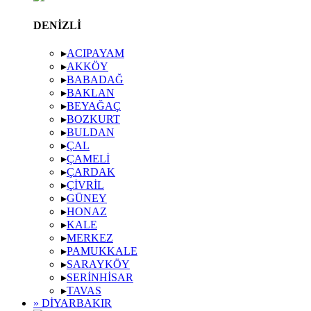
DENIZLI
▸
ACIPAYAM
▸
AKKÖY
▸
BABADAĞ
▸
BAKLAN
▸
BEYAĞAÇ
▸
BOZKURT
▸
BULDAN
▸
ÇAL
▸
ÇAMELI
▸
ÇARDAK
▸
ÇIVRIL
▸
GÜNEY
▸
HONAZ
▸
KALE
▸
MERKEZ
▸
PAMUKKALE
▸
SARAYKÖY
▸
SERINHISAR
▸
TAVAS
» DIYARBAKIR