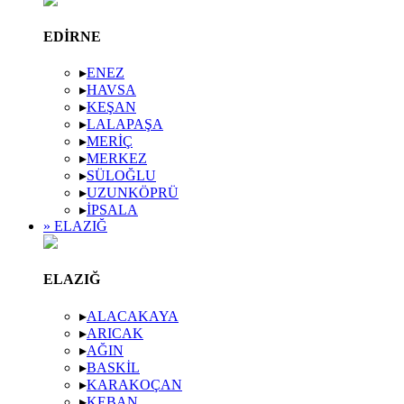
EDIRNE
▸
ENEZ
▸
HAVSA
▸
KEŞAN
▸
LALAPAŞA
▸
MERIÇ
▸
MERKEZ
▸
SÜLOĞLU
▸
UZUNKÖPRÜ
▸
İPSALA
» ELAZIĞ
ELAZIĞ
▸
ALACAKAYA
▸
ARICAK
▸
AĞIN
▸
BASKIL
▸
KARAKOÇAN
▸
KEBAN