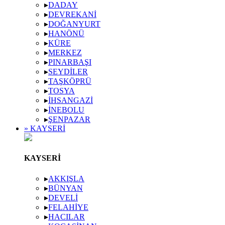
▸
DADAY
▸
DEVREKANI
▸
DOĞANYURT
▸
HANÖNÜ
▸
KÜRE
▸
MERKEZ
▸
PINARBAŞI
▸
SEYDILER
▸
TAŞKÖPRÜ
▸
TOSYA
▸
İHSANGAZI
▸
İNEBOLU
▸
ŞENPAZAR
» KAYSERI
KAYSERI
▸
AKKIŞLA
▸
BÜNYAN
▸
DEVELI
▸
FELAHIYE
▸
HACILAR