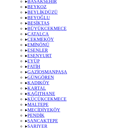
▸
BAŞAKŞEHIR
▸
BEYKOZ
▸
BEYLIKDÜZÜ
▸
BEYOĞLU
▸
BEŞIKTAŞ
▸
BÜYÜKÇEKMECE
▸
ÇATALCA
▸
ÇEKMEKÖY
▸
EMINÖNÜ
▸
ESENLER
▸
ESENYURT
▸
EYÜP
▸
FATIH
▸
GAZIOSMANPAŞA
▸
GÜNGÖREN
▸
KADIKÖY
▸
KARTAL
▸
KAĞITHANE
▸
KÜÇÜKÇEKMECE
▸
MALTEPE
▸
MECIDIYEKÖY
▸
PENDIK
▸
SANCAKTEPE
▸
SARIYER