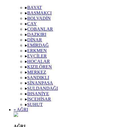
▸
BAYAT
▸
BAŞMAKÇI
▸
BOLVADIN
▸
ÇAY
▸
ÇOBANLAR
▸
DAZKIRI
▸
DINAR
▸
EMIRDAĞ
▸
ERKMEN
▸
EVCILER
▸
HOCALAR
▸
KIZILÖREN
▸
MERKEZ
▸
SANDIKLI
▸
SINANPAŞA
▸
SULDANDAĞI
▸
İHSANIYE
▸
İŞCEHISAR
▸
ŞUHUT
» AĞRI
AĞRI