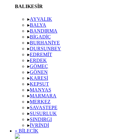
BALIKESIR
▸
AYVALIK
▸
BALYA
▸
BANDIRMA
▸
BIGADIÇ
▸
BURHANIYE
▸
DURSUNBEY
▸
EDREMIT
▸
ERDEK
▸
GÖMEÇ
▸
GÖNEN
▸
KARESI
▸
KEPSUT
▸
MANYAS
▸
MARMARA
▸
MERKEZ
▸
SAVAŞTEPE
▸
SUSURLUK
▸
SINDIRGI
▸
İVRINDI
» BILECIK