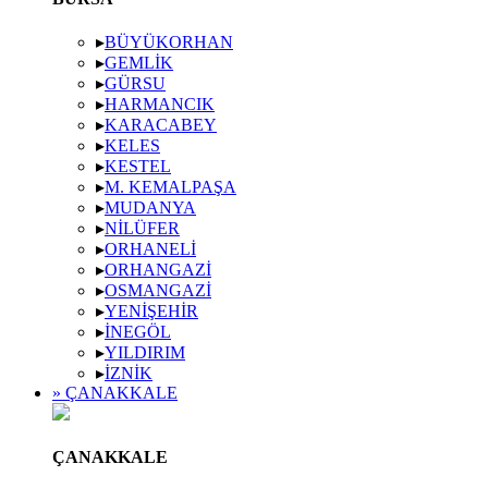
▸
BÜYÜKORHAN
▸
GEMLIK
▸
GÜRSU
▸
HARMANCIK
▸
KARACABEY
▸
KELES
▸
KESTEL
▸
M. KEMALPAŞA
▸
MUDANYA
▸
NILÜFER
▸
ORHANELI
▸
ORHANGAZI
▸
OSMANGAZI
▸
YENIŞEHIR
▸
İNEGÖL
▸
YILDIRIM
▸
İZNIK
» ÇANAKKALE
ÇANAKKALE