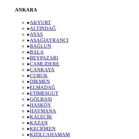
ANKARA
▸
AKYURT
▸
ALTINDAĞ
▸
AYAS
▸
AŞAĞIAYRANCI
▸
BAĞLUN
▸
BALA
▸
BEYPAZARI
▸
ÇAMLIDERE
▸
ÇANKAYA
▸
ÇUBUK
▸
DIKMEN
▸
ELMADAĞ
▸
ETIMESGUT
▸
GÖLBAŞI
▸
HASKÖY
▸
HAYMANA
▸
KALECIK
▸
KAZAN
▸
KEÇIÖREN
▸
KIZILCAHAMAM