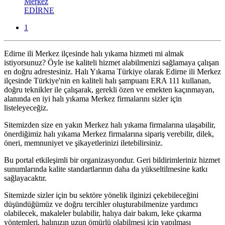
Merkez
EDIRNE
1
Edirne ili Merkez ilçesinde halı yıkama hizmeti mi almak
istiyorsunuz? Öyle ise kaliteli hizmet alabilmenizi sağlamaya çalışan
en doğru adrestesiniz. Halı Yıkama Türkiye olarak Edirne ili Merkez
ilçesinde Türkiye'nin en kaliteli halı şampuanı ERA 111 kullanan,
doğru teknikler ile çalışarak, gerekli özen ve emekten kaçınmayan,
alanında en iyi halı yıkama Merkez firmalarını sizler için
listeleyeceğiz.
Sitemizden size en yakın Merkez halı yıkama firmalarına ulaşabilir,
önerdiğimiz halı yıkama Merkez firmalarına sipariş verebilir, dilek,
öneri, memnuniyet ve şikayetlerinizi iletebilirsiniz.
Bu portal etkileşimli bir organizasyondur. Geri bildirimleriniz hizmet
sunumlarında kalite standartlarının daha da yükseltilmesine katkı
sağlayacaktır.
Sitemizde sizler için bu sektöre yönelik ilginizi çekebileceğini
düşündüğümüz ve doğru tercihler oluşturabilmenize yardımcı
olabilecek, makaleler bulabilir, halıya dair bakım, leke çıkarma
yöntemleri, halınızın uzun ömürlü olabilmesi için yapılması