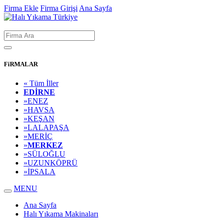
Firma Ekle
Firma Girişi
Ana Sayfa
FiRMALAR
« Tüm İller
EDIRNE
»ENEZ
»HAVSA
»KEŞAN
»LALAPAŞA
»MERIÇ
»
MERKEZ
»SÜLOĞLU
»UZUNKÖPRÜ
»İPSALA
MENU
Ana Sayfa
Halı Yıkama Makinaları